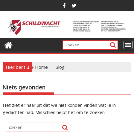
G
a
n
a
a
r
d
e
i
Hier bent u
Home
Blog
n
h
o
Niets gevonden
u
d
Het ziet er naar uit dat we niet konden vinden wat je in
gedachten had. Misschien helpt het om te zoeken.