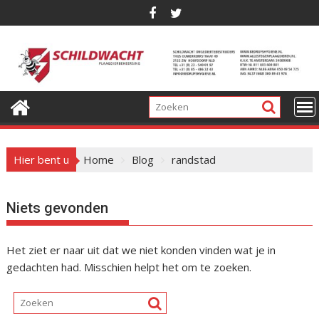
G
a
n
a
a
r
d
e
i
Hier bent u
Home
Blog
randstad
n
h
o
Niets gevonden
u
d
Het ziet er naar uit dat we niet konden vinden wat je in
gedachten had. Misschien helpt het om te zoeken.