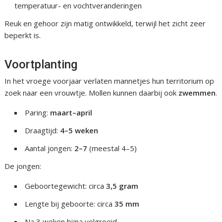
temperatuur- en vochtveranderingen
Reuk en gehoor zijn matig ontwikkeld, terwijl het zicht zeer
beperkt is.
Voortplanting
In het vroege voorjaar verlaten mannetjes hun territorium op
zoek naar een vrouwtje. Mollen kunnen daarbij ook
zwemmen
.
Paring:
maart–april
Draagtijd:
4–5 weken
Aantal jongen:
2–7
(meestal 4–5)
De jongen:
Geboortegewicht: circa
3,5 gram
Lengte bij geboorte: circa
35 mm
Na 3 weken bijna volgroeid