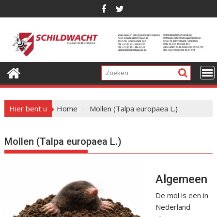
G
a
n
a
a
r
d
e
i
Hier bent u
Home
Mollen (Talpa europaea L.)
n
h
o
Mollen (Talpa europaea L.)
u
d
Algemeen
De mol is een in
Nederland